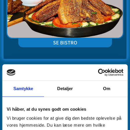
SE BISTRO
Service og Faciliteter
12 Familierum. Puslerum. Camping køkken. Handicap
Samtykke
Detaljer
Om
toilet. Vaskeri. TV-Stue. Grillhytte. Hjertestarter.
Hundeskov. Turistinfo.
Vi håber, at du synes godt om cookies
Vi bruger cookies for at give dig den bedste oplevelse på
vores hjemmeside. Du kan læse mere om hvilke