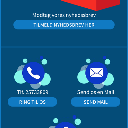
Modtag vores nyhedssbrev
TILMELD NYHEDSBREV HER
Tlf.
25733809
Send os en Mail
RING TIL OS
SEND MAIL