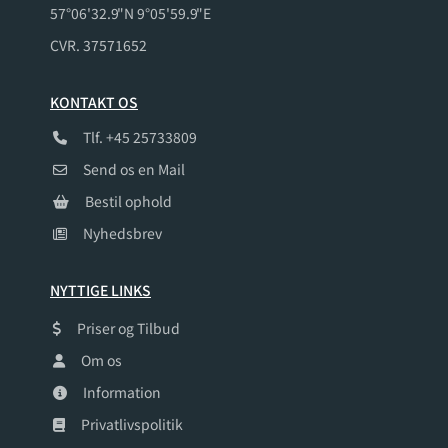
57°06'32.9"N 9°05'59.9"E
CVR. 37571652
KONTAKT OS
Tlf. +45
25733809
Send os en Mail
Bestil ophold
Nyhedsbrev
NYTTIGE LINKS
Priser og Tilbud
Om os
Information
Privatlivspolitik